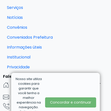
Serviços
Notícias
Convênios
Conveniados Prefeitura
Informações úteis
Institucional
Privacidade
Fale Conosco
Nosso site utiliza
R. Eng. Hener de Souza Nunes, 102 - 3° andar -
cookies para
garantir que
Centro, Esteio - RS, 93260-120
você tenha a
cdl.esteio@gmail.com
melhor
Concordar e continuar
experiência na
(51) 3458-2886 | (51) 3473-6060
navegação.