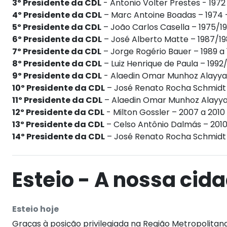
3º Presidente da CDL
- Antonio Volter Prestes - 1972
4º Presidente da CDL
– Marc Antoine Boadas – 1974 
5º Presidente da CDL
– João Carlos Casella – 1975/1
6º Presidente da CDL
– José Alberto Matte – 1987/1
7º Presidente da CDL
– Jorge Rogério Bauer – 1989 a 
8º Presidente da CDL
– Luiz Henrique de Paula – 1992
9º Presidente da CDL
- Alaedin Omar Munhoz Alayyan
10º Presidente da CDL
– José Renato Rocha Schmidt 
11º Presidente da CDL
– Alaedin Omar Munhoz Alayya
12º Presidente da CDL
- Milton Gossler – 2007 a 2010
13º Presidente da CDL
– Celso Antônio Dalmás – 2010
14º Presidente da CDL
– José Renato Rocha Schmidt 
Esteio - A nossa cid
Esteio hoje
Graças à posição privilegiada na Região Metropolita