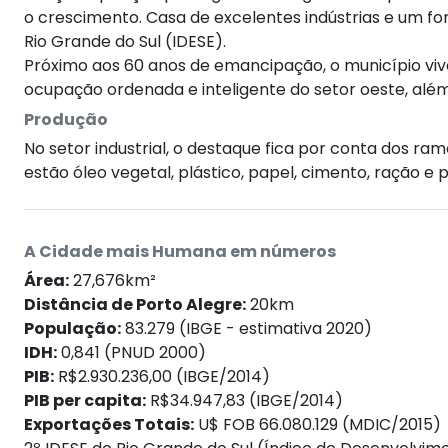
o crescimento. Casa de excelentes indústrias e um f
Rio Grande do Sul (IDESE).
Próximo aos 60 anos de emancipação, o município vi
ocupação ordenada e inteligente do setor oeste, além
Produção
No setor industrial, o destaque fica por conta dos ra
estão óleo vegetal, plástico, papel, cimento, ração e 
A Cidade mais Humana em números
Área:
27,676km²
Distância de Porto Alegre:
20km
População:
83.279 (IBGE - estimativa 2020)
IDH:
0,841 (PNUD 2000)
PIB:
R$2.930.236,00 (IBGE/2014)
PIB per capita:
R$34.947,83 (IBGE/2014)
Exportações Totais:
U$ FOB 66.080.129 (MDIC/2015)